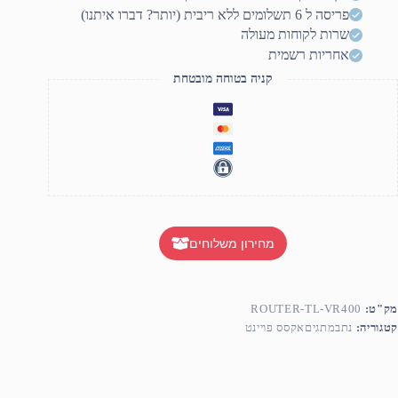
MODE
פריסה ל 6 תשלומים ללא ריבית (יותר? דברו איתנו)
VDSL
TP
שרות לקוחות מעולה
LIN
אחריות רשמית
קניה בטוחה מובטחת
מחירון משלוחים
מק"ט:
ROUTER-TL-VR400
קטגוריה:
נתבמתגיםאקסס פויינט