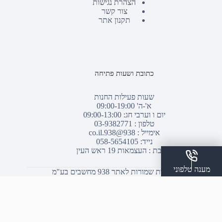
הצהרת נגישות
צור קשר
תקנון אתר
כתובת ושעות פתיחה
שעות פעילות החנות
א'-ה' 09:00-19:00
יום ו וערבי חג: 09:00-13:00
טלפון :
03-9382771
אימייל :
938@938.co.il
נייד: 058-5654105
כתובת : העצמאות 19 ראש העין
מענה טלפוני
© כל הזכויות שמורות לאתר 938 מחשבים בע"מ
שלח הודעת ווצאפ