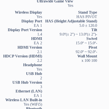
Ultrawide Game View
Yes
Wireless Display
Stand Type
Yes
HAS PIVOT
Display Port
HAS (Height Adjustable Stand)
1 EA
120.0 ± 5.0
Display Port Version
Tilt
1.4
-9.0º(± 2°) ~ 13.0º(± 2°)
HDMI
Swivel
2 EA
-15.0º ~ 15.0º
HDMI Version
Pivot
2.1
-92.0º ~ 92.0º
HDCP Version (HDMI)
Wall Mount
2.2
100 x 100
Headphone
Yes
USB Hub
2
USB Hub Version
3
Ethernet (LAN)
1 EA
Wireless LAN Built-in
Yes (WiFi5)
Bluetooth