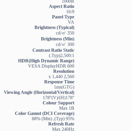
1000R
Aspect Ratio
16:9
Panel Type
VA
Brightness (Typical)
350 cd/㎡
Brightness (Min)
300 cd/㎡
Contrast Ratio Static
2,500:1(Typ.)
HDR(High Dynamic Range)
VESA DisplayHDR 600
Resolution
2,560 x 1,440
Response Time
1ms(GTG)
Viewing Angle (Horizontal/Vertical)
178°(H)/178°(V)
Colour Support
Max 1B
Color Gamut (DCI Coverage)
95% (Typ), 88% (Min)
Refresh Rate
Max 240Hz