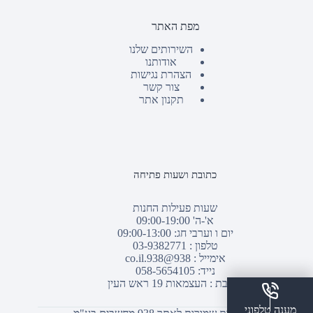
מפת האתר
השירותים שלנו
אודותנו
הצהרת נגישות
צור קשר
תקנון אתר
כתובת ושעות פתיחה
שעות פעילות החנות
א'-ה' 09:00-19:00
יום ו וערבי חג: 09:00-13:00
טלפון :
03-9382771
אימייל :
938@938.co.il
נייד: 058-5654105
כתובת : העצמאות 19 ראש העין
מענה טלפוני