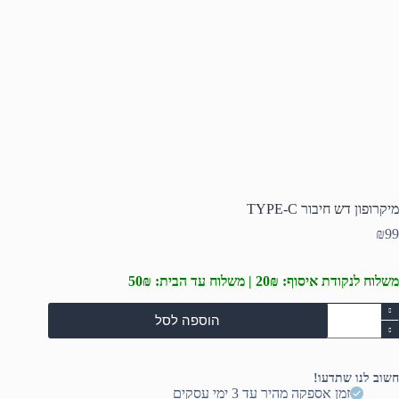
מיקרופון דש חיבור TYPE-C
₪
99
משלוח לנקודת איסוף: 20₪ | משלוח עד הבית: 50₪
מות
הוספה לסל
ל
יקרופון
ש
יבור
חשוב לנו שתדעו!
TYPE
זמן אספקה מהיר עד 3 ימי עסקים