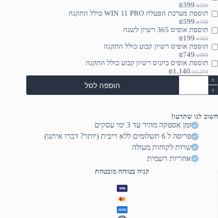
₪399
₪599
תוספת מערכת הפעלה WIN 11 PRO כולל התקנה
₪599
₪799
תוספת אופיס 365 רשיון לשנה
₪199
₪365
תוספת אופיס רשיון קבוע כולל התקנה
₪749
₪999
תוספת אופיס ביזניס רשיון קבוע כולל התקנה
₪1,140
₪1,244
מות
הוספה לסל
ל
חשב
ייד
1
חשוב לנו שתדעו!
ינץ
זמן אספקה מהיר עד 3 ימי עסקים
ASU
פריסה ל 6 תשלומים ללא ריבית (יותר? דברו איתנו)
TU
Gamin
שרות לקוחות מעולה
A1
אחריות רשמית
FA608UH
RV01
קניה בטוחה מובטחת