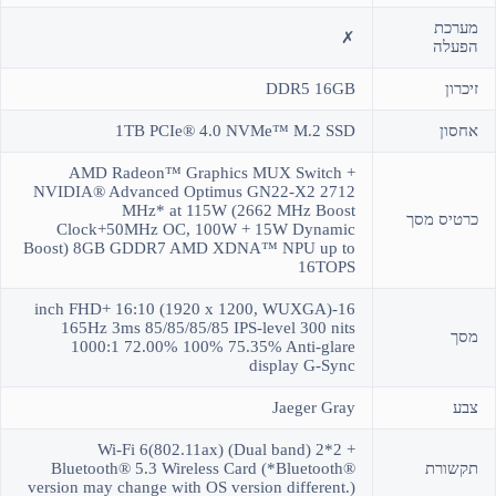
מערכת
✗
הפעלה
זיכרון
DDR5 16GB
אחסון
1TB PCIe® 4.0 NVMe™ M.2 SSD
AMD Radeon™ Graphics MUX Switch +
NVIDIA® Advanced Optimus GN22-X2 2712
MHz* at 115W (2662 MHz Boost
כרטיס מסך
Clock+50MHz OC, 100W + 15W Dynamic
Boost) 8GB GDDR7 AMD XDNA™ NPU up to
16TOPS
16-inch FHD+ 16:10 (1920 x 1200, WUXGA)
165Hz 3ms 85/85/85/85 IPS-level 300 nits
מסך
1000:1 72.00% 100% 75.35% Anti-glare
display G-Sync
צבע
Jaeger Gray
Wi-Fi 6(802.11ax) (Dual band) 2*2 +
תקשורת
Bluetooth® 5.3 Wireless Card (*Bluetooth®
version may change with OS version different.)