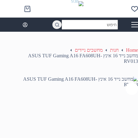
Ski
t
Shopping
conten
cart
No
results
Home
חנות
מחשבים ניידים
מחשב נייד 16 אינץ ASUS TUF Gaming A16 FA608UH-
RV013