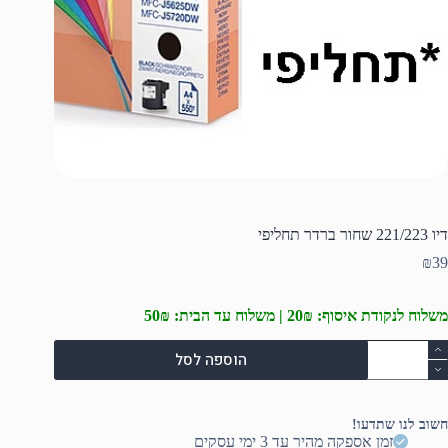
דיו 221/223 שחור ברדר תחליפי
₪
39
משלוח לנקודת איסוף: 20₪ | משלוח עד הבית: 50₪
מות
הוספה לסל
ל
יו
221/22
חור
חשוב לנו שתדעו!
רדר
זמן אספקה מהיר עד 3 ימי עסקים