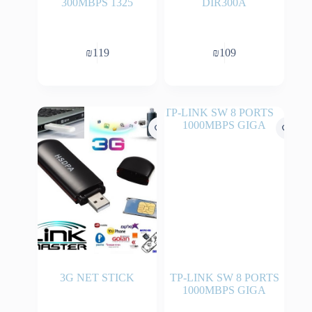
300MBPS 1325
DIR300A
₪
119
₪
109
3G NET STICK
TP-LINK SW 8 PORTS
1000MBPS GIGA