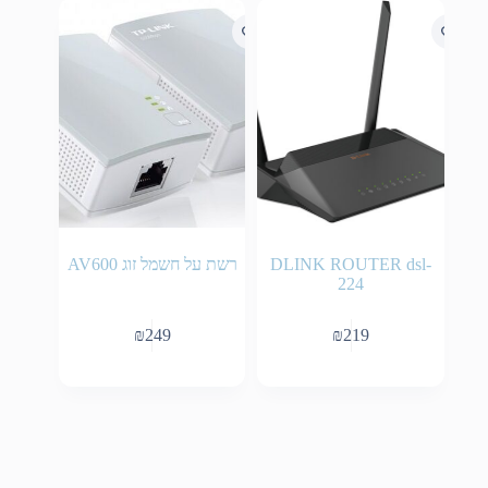
DLINK ROUTER dsl-
רשת על חשמל זוג AV600
224
₪
249
₪
219