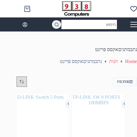
Ski
t
Shopping
conten
cart
No
results
נתבמתגיםאקסס פויינט
Home
חנות
נתבמתגיםאקסס פויינט
FILTER