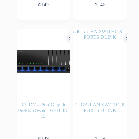
₪
149
₪
146
CUDY 8-Port Gigabit
GIGA-LAN SWITHC 8
Desktop Switch GS108D-
PORTS DLINK
IL
₪
149
₪
149