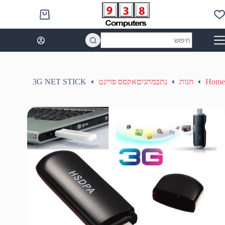
Ski
t
Shopping
conten
cart
No
results
Home
חנות
נתבמתגיםאקסס פויינט
3G NET STICK