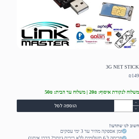
3G NET STICK
₪
149
משלוח לנקודת איסוף: 20₪ | משלוח עד הבית: 50₪
מות
הוספה לסל
ל
3
NE
STIC
חשוב לנו שתדעו!
זמן אספקה מהיר עד 3 ימי עסקים
פריסה ל 6 תשלומים ללא ריבית (יותר? דברו איתנו)