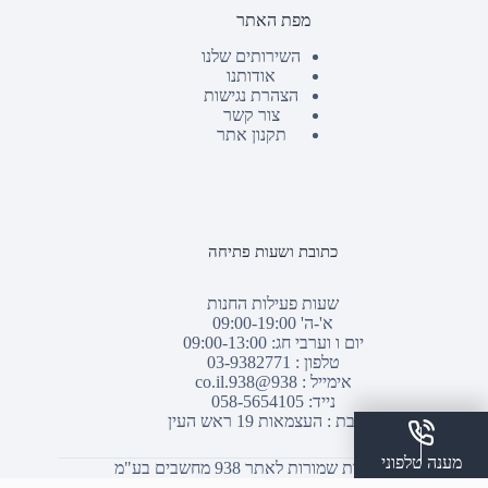
מפת האתר
השירותים שלנו
אודותנו
הצהרת נגישות
צור קשר
תקנון אתר
כתובת ושעות פתיחה
שעות פעילות החנות
א'-ה' 09:00-19:00
יום ו וערבי חג: 09:00-13:00
טלפון :
03-9382771
אימייל :
938@938.co.il
נייד: 058-5654105
כתובת : העצמאות 19 ראש העין
מענה טלפוני
© כל הזכויות שמורות לאתר 938 מחשבים בע"מ