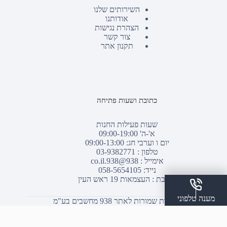
השירותים שלנו
אודותנו
הצהרת נגישות
צור קשר
תקנון אתר
כתובת ושעות פתיחה
שעות פעילות החנות
א'-ה' 09:00-19:00
יום ו וערבי חג: 09:00-13:00
טלפון :
03-9382771
אימייל :
938@938.co.il
נייד: 058-5654105
כתובת : העצמאות 19 ראש העין
מענה טלפוני
© כל הזכויות שמורות לאתר 938 מחשבים בע"מ