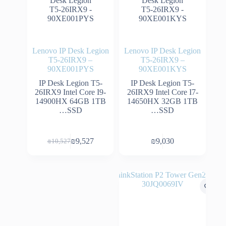
Lenovo IP Desk Legion
Lenovo IP Desk Legion
T5-26IRX9 –
T5-26IRX9 –
90XE001PYS
90XE001KYS
IP Desk Legion T5-
IP Desk Legion T5-
26IRX9 Intel Core I9-
26IRX9 Intel Core I7-
14900HX 64GB 1TB
14650HX 32GB 1TB
SSD…
SSD…
₪
9,527
₪
9,030
₪
10,527
המחיר
המחיר
הנוכחי
המקורי
היה:
הוא:
₪10,527.
₪9,527.