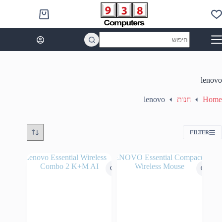
Ski
t
Shopping
conten
cart
No
results
lenovo
Home
חנות
lenovo
FILTER