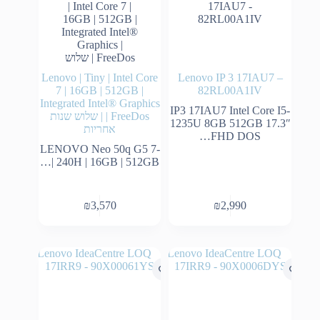
Lenovo | Tiny | Intel Core
Lenovo IP 3 17IAU7 –
7 | 16GB | 512GB |
82RL00A1IV
Integrated Intel® Graphics
IP3 17IAU7 Intel Core I5-
| FreeDos | שלוש שנות
1235U 8GB 512GB 17.3″
אחריות
FHD DOS…
LENOVO Neo 50q G5 7-
240H | 16GB | 512GB |…
₪
3,570
₪
2,990