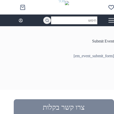
Ski
t
Shopping
conten
cart
No
results
Submit Event
[em_event_submit_form]
צרו קשר בקלות