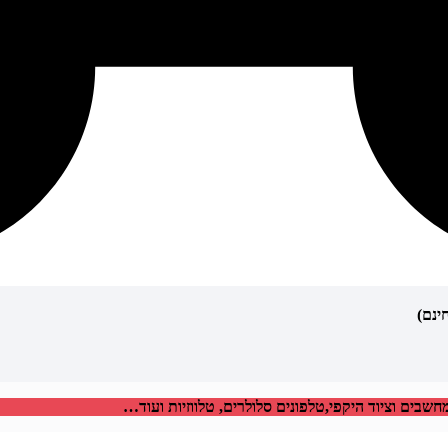
בים וציוד היקפי,טלפונים סלולרים, טלווזיות ועוד…