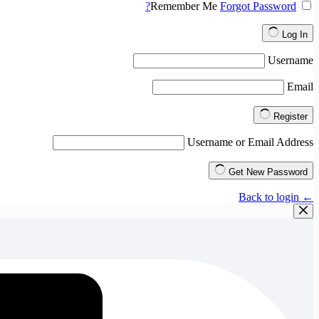
Remember Me
Forgot Password?
Log In
Username
Email
Register
Username or Email Address
Get New Password
← Back to login