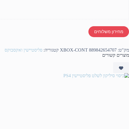
מחירון משלוחים
מק"ט:
XBOX-CONT 889842654707
קטגוריה:
פליסטיישין ואקסבוקס
מוצרים קשורים