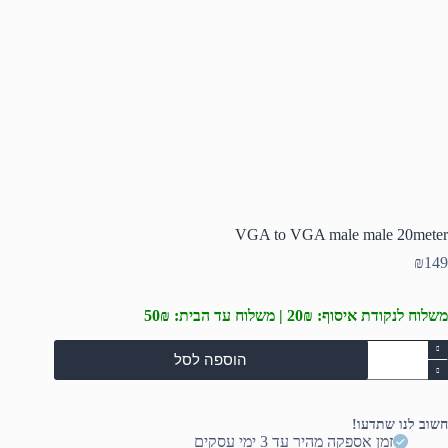
VGA to VGA male male 20meter
₪
149
משלוח לנקודת איסוף: 20₪ | משלוח עד הבית: 50₪
מות
הוספה לסל
ל
VG
t
VG
חשוב לנו שתדעו!
mal
זמן אספקה מהיר עד 3 ימי עסקים