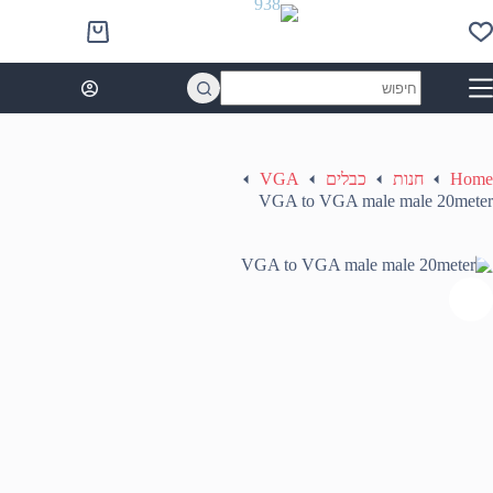
Ski
t
Shopping
conten
cart
No
results
Home
חנות
כבלים
VGA
VGA to VGA male male 20meter