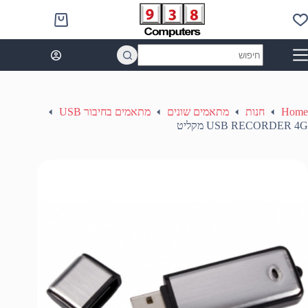
Ski
t
Shopping
conten
cart
No
results
Home
חנות
מתאמים שונים
מתאמים בחיבור USB
USB RECORDER 4G מקליט