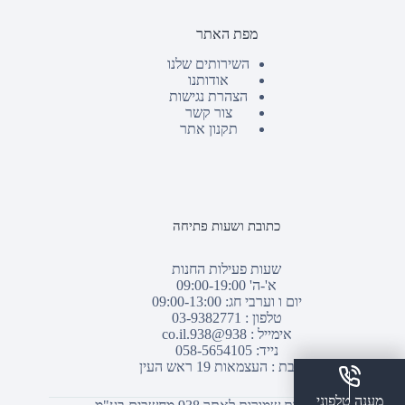
מפת האתר
השירותים שלנו
אודותנו
הצהרת נגישות
צור קשר
תקנון אתר
כתובת ושעות פתיחה
שעות פעילות החנות
א'-ה' 09:00-19:00
יום ו וערבי חג: 09:00-13:00
טלפון :
03-9382771
אימייל :
938@938.co.il
נייד: 058-5654105
כתובת : העצמאות 19 ראש העין
מענה טלפוני