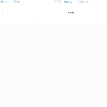
ble up to 50m
USB 10m with booster
19
₪
99