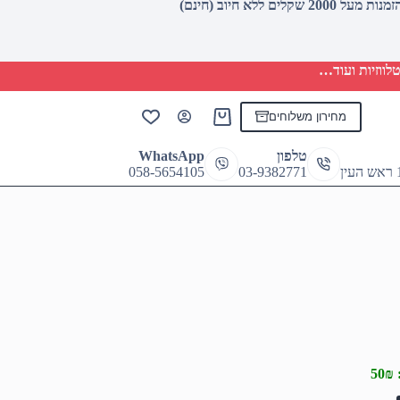
לווזיות ועוד…
מחירון משלוחים
Shopping
cart
טלפון
WhatsApp
058-5654105
03-9382771