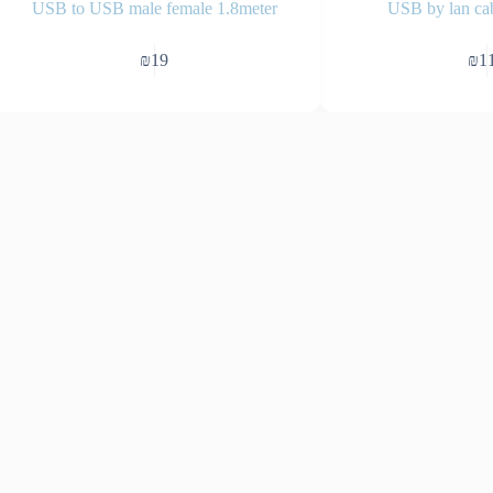
USB to USB male female 1.8meter
USB by lan ca
₪
19
₪
1