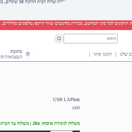
עלות שליח לבית הלקוח 50 שקלים, בהזמנות מעל 2000 שקלים ללא חיוב (חינם)
יקונים לכל סוגי המחשב, מכירת מחשבים וציוד היקפי,טלפונים סלולרים, ט
No
results
כתובת
ם שלנו
תקנון אתר
העצמאות 19 ראש העין
USB LAPlink
₪
60
משלוח לנקודת איסוף: 20₪ | משלוח עד הבית: 50₪