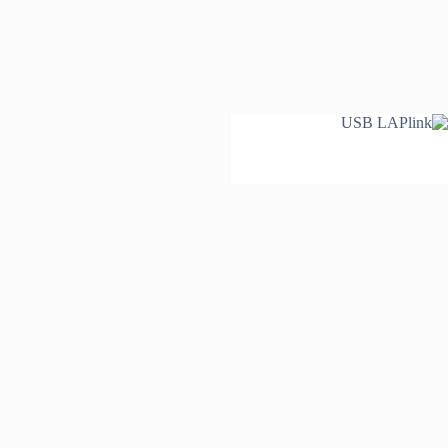
USB LAPlink
₪
60
מות
ל
הוספה לסל
US
LAPlin