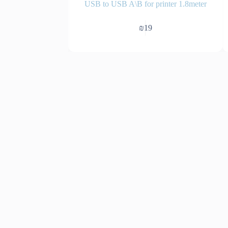
to USB
USB to USB A\B for printer 1.8meter
₪
19