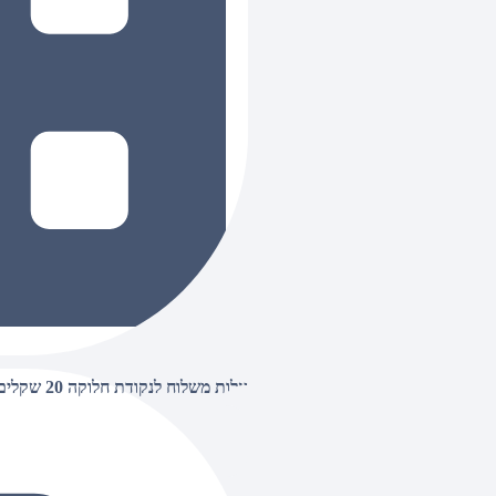
עלות משלוח לנקודת חלוקה 20 שקלים, בהזמנות מעל 500 שקלים ללא חיוב (חינם),