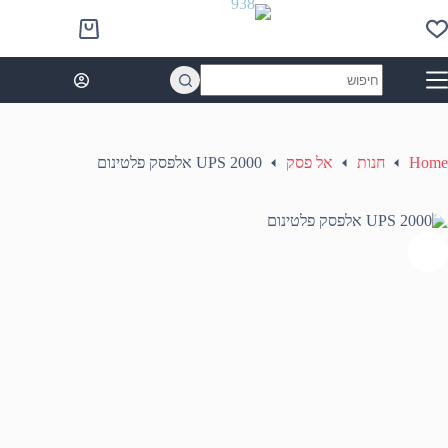
Ski
t
Shopping
conten
cart
No
results
Home
חנות
אל פסק
UPS 2000 אלפסק פלטינום