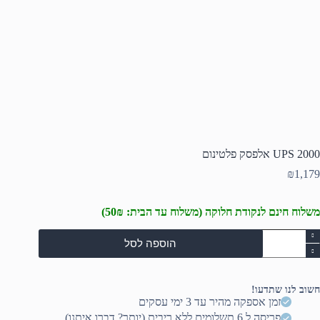
UPS 2000 אלפסק פלטינום
₪
1,179
משלוח חינם לנקודת חלוקה (משלוח עד הבית: 50₪)
מות
הוספה לסל
ל
UP
200
לפסק
חשוב לנו שתדעו!
לטינום
זמן אספקה מהיר עד 3 ימי עסקים
פריסה ל 6 תשלומים ללא ריבית (יותר? דברו איתנו)