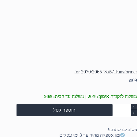
Transformer/שנאי for 2070/2065
₪
69
משלוח לנקודת איסוף: 20₪ | משלוח עד הבית: 50₪
מות
הוספה לסל
ל
Transformer/שנאי
fo
2070/206
חשוב לנו שתדעו!
זמן אספקה מהיר עד 3 ימי עסקים