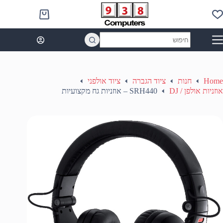
Ski
t
Shopping
conten
cart
No
results
Home
חנות
ציוד הגברה
ציוד אולפני
אוזניות אולפן / DJ
SRH440 – אוזניות גח מקצועיות