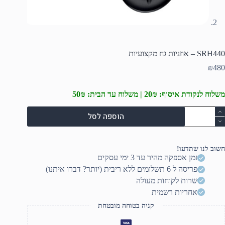
SRH440 – אוזניות גח מקצועיות
₪
480
משלוח לנקודת איסוף: 20₪ | משלוח עד הבית: 50₪
מות
הוספה לסל
ל
SRH44
וזניות
חשוב לנו שתדעו!
ח
זמן אספקה מהיר עד 3 ימי עסקים
קצועיות
פריסה ל 6 תשלומים ללא ריבית (יותר? דברו איתנו)
שרות לקוחות מעולה
אחריות רשמית
קניה בטוחה מובטחת