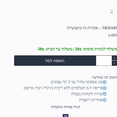
SRH440 – אוזניות גח מקצועיות
₪
480
משלוח לנקודת איסוף: 20₪ | משלוח עד הבית: 50₪
מות
הוספה לסל
ל
SRH44
וזניות
חשוב לנו שתדעו!
ח
זמן אספקה מהיר עד 3 ימי עסקים
קצועיות
פריסה ל 6 תשלומים ללא ריבית (יותר? דברו איתנו)
שרות לקוחות מעולה
אחריות רשמית
קניה בטוחה מובטחת