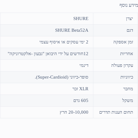
מידע נוסף
יצרן
SHURE
דגם
SHURE Beta52A
זמן אספקה
2 ימי עסקים או איסוף עצמי
אחריות
12חודשים על ידי היבואן "גבעון -אלקטרוניקה"
עקרון פעולה
דינמי
כיווניות
סופר-כיווני (Super-Cardioid).
מחבר
XLR זכר
משקל
605 גרם
תחום הענות תדרים
20-10,000 הרץ