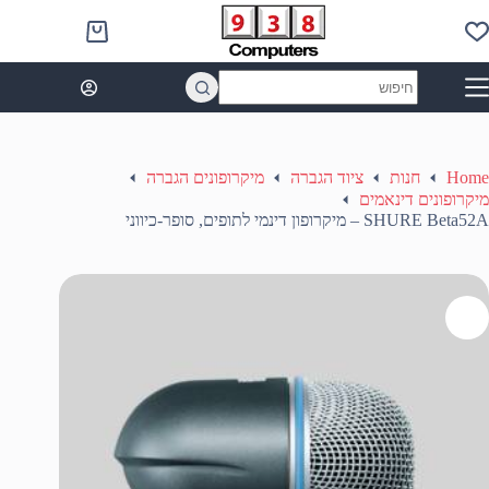
Ski
t
Shopping
conten
cart
No
results
Home
חנות
ציוד הגברה
מיקרופונים הגברה
מיקרופונים דינאמים
SHURE Beta52A – מיקרופון דינמי לתופים, סופר-כיווני