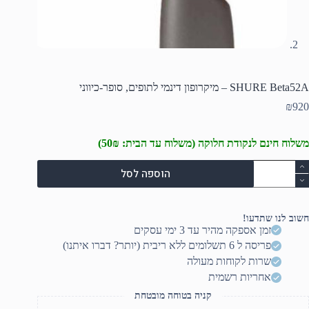
SHURE Beta52A – מיקרופון דינמי לתופים, סופר-כיווני
₪
920
משלוח חינם לנקודת חלוקה (משלוח עד הבית: 50₪)
מות
הוספה לסל
ל
SHUR
Beta52
חשוב לנו שתדעו!
יקרופון
זמן אספקה מהיר עד 3 ימי עסקים
ינמי
פריסה ל 6 תשלומים ללא ריבית (יותר? דברו איתנו)
תופים,
ופר-כיווני
שרות לקוחות מעולה
אחריות רשמית
קניה בטוחה מובטחת