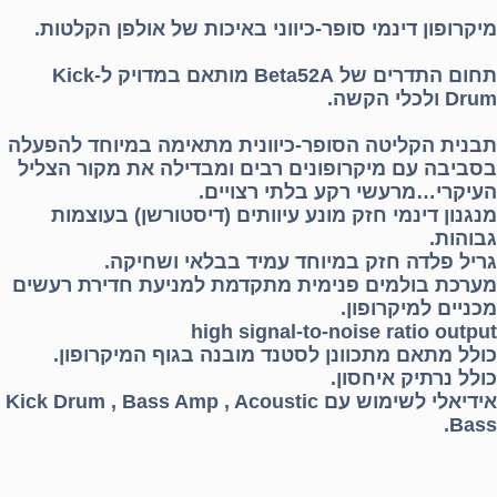
מיקרופון דינמי סופר-כיווני באיכות של אולפן הקלטות.
תחום התדרים של Beta52A מותאם במדויק ל-Kick
Drum ולכלי הקשה.
תבנית הקליטה הסופר-כיוונית מתאימה במיוחד להפעלה
בסביבה עם מיקרופונים רבים ומבדילה את מקור הצליל
העיקרי…
מרעשי רקע בלתי רצויים.
מנגנון דינמי חזק מונע עיוותים (דיסטורשן) בעוצמות
גבוהות.
גריל פלדה חזק במיוחד עמיד בבלאי ושחיקה.
מערכת בולמים פנימית מתקדמת למניעת חדירת רעשים
מכניים למיקרופון.
high signal-to-noise ratio output
כולל מתאם מתכוונן לסטנד מובנה בגוף המיקרופון.
כולל נרתיק איחסון.
אידיאלי לשימוש עם Kick Drum , Bass Amp , Acoustic
Bass.