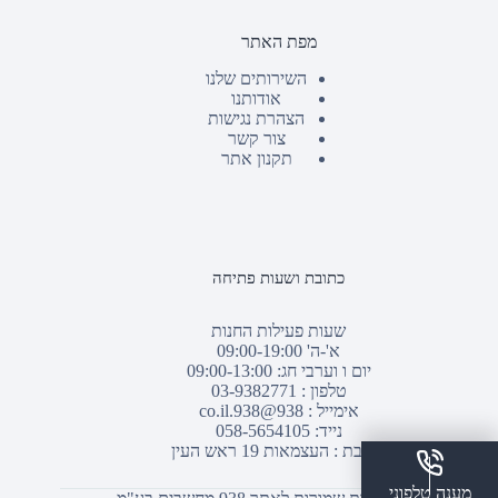
מפת האתר
השירותים שלנו
אודותנו
הצהרת נגישות
צור קשר
תקנון אתר
כתובת ושעות פתיחה
שעות פעילות החנות
א'-ה' 09:00-19:00
יום ו וערבי חג: 09:00-13:00
טלפון :
03-9382771
אימייל :
938@938.co.il
נייד: 058-5654105
כתובת : העצמאות 19 ראש העין
מענה טלפוני