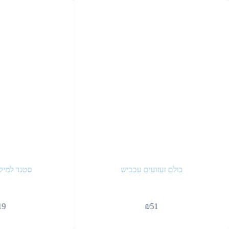
בולם זעזועים עכביש
סטנד למיקר
19
₪
51