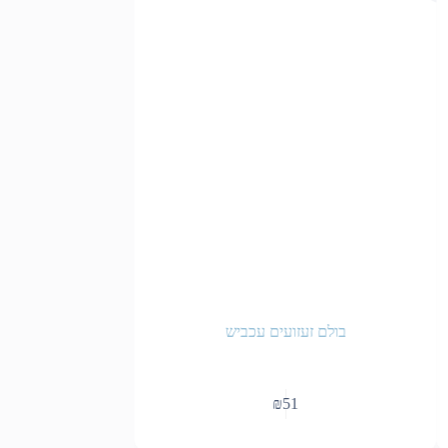
בולם זעזועים עכביש
אטמי א
₪
51