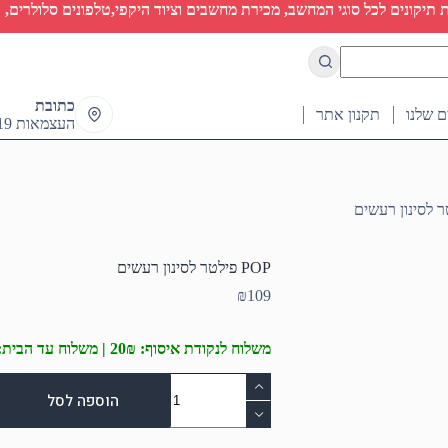
יקונים לכל סוגי המחשב, מכירת מחשבים וציוד היקפי,טלפונים סלולרים, ט
כתובת
ם שלנו
תקנון אתר
העצמאות 19 ראש העין
POP פילטר לסינון רעשים
₪
109
משלוח לנקודת איסוף: 20₪ | משלוח עד הבית: 50₪
כמות
של
הוספה לסל
POP
פילטר