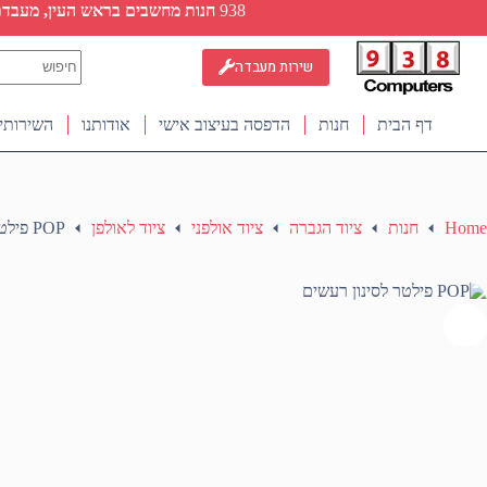
Ski
938
חנות מחשבים בראש העין, מעבדת ת
t
conten
No
שירות מעבדה
results
דף הבית
חנות
הדפסה בעיצוב אישי
אודותנו
השירותי
Home
חנות
ציוד הגברה
ציוד אולפני
ציוד לאולפן
POP פילטר לסינון רעשים