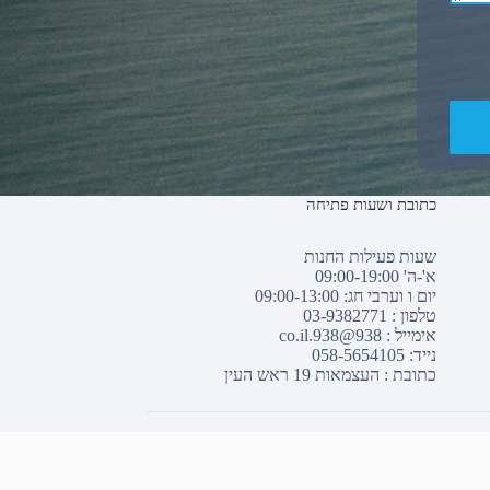
כתובת ושעות פתיחה
שעות פעילות החנות
א'-ה' 09:00-19:00
יום ו וערבי חג: 09:00-13:00
טלפון :
03-9382771
אימייל :
938@938.co.il
נייד: 058-5654105
כתובת : העצמאות 19 ראש העין