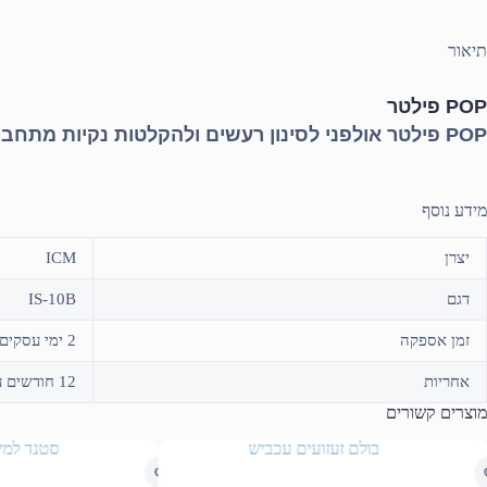
תיאור
POP פילטר
POP פילטר אולפני לסינון רעשים ולהקלטות נקיות מתחבר לכל סטנד מיקרופון בקלות
מידע נוסף
יצרן
ICM
דגם
IS-10B
זמן אספקה
2 ימי עסקים או איסוף עצמי
אחריות
12 חודשים על ידי היבואן "ארט-סטודיו"
מוצרים קשורים