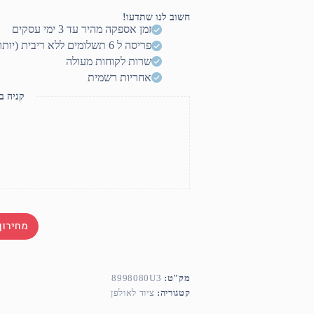
לסינון
רעשים
חשוב לנו שתדעו!
זמן אספקה מהיר עד 3 ימי עסקים
פריסה ל 6 תשלומים ללא ריבית (יותר? דברו איתנו)
שרות לקוחות מעולה
אחריות רשמית
קניה ב
מחירון
מק"ט:
8998080U3
קטגוריה:
ציוד לאולפן