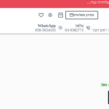
לווזיות ועוד…
מחירון משלוחים
Shopping
cart
טלפון
WhatsApp
058-5654105
03-9382771