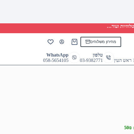
לווזיות ועוד…
מחירון משלוחים
Shopping
cart
טלפון
WhatsApp
058-5654105
03-9382771