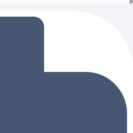
Ski
t
conten