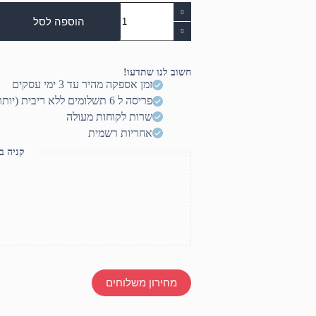
כמות
של
הוספה לסל
PCI-
EX
to
USB3
חשוב לנו שתדעו!
2PORTS
זמן אספקה מהיר עד 3 ימי עסקים
פריסה ל 6 תשלומים ללא ריבית (יותר? דברו איתנו)
שרות לקוחות מעולה
אחריות רשמית
קניה ב
מחירון משלוחים