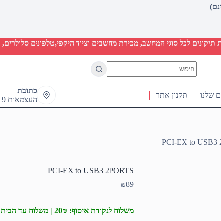
יקונים לכל סוגי המחשב, מכירת מחשבים וציוד היקפי,טלפונים סלולרים, ט
No
results
כתובת
ם שלנו
תקנון אתר
העצמאות 19 ראש העין
PCI-EX to USB3
PCI-EX to USB3 2PORTS
₪
89
משלוח לנקודת איסוף: 20₪ | משלוח עד הבית: 50₪