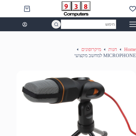
Ski
t
Shopping
conten
cart
No
results
Home
חנות
מיקרופונים
MICROPHONE למחשב מקצועי