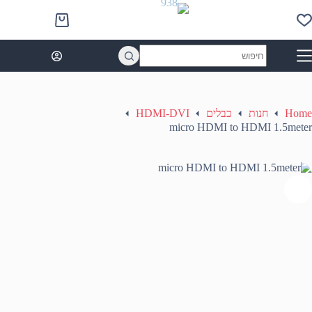
Ski
t
Shopping
conten
cart
No
results
Home
חנות
כבלים
HDMI-DVI
micro HDMI to HDMI 1.5meter