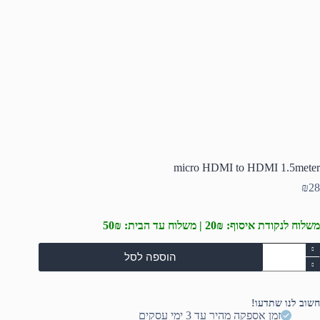
micro HDMI to HDMI 1.5meter
₪
28
משלוח לנקודת איסוף: 20₪ | משלוח עד הבית: 50₪
מות
הוספה לסל
ל
micr
HDM
t
חשוב לנו שתדעו!
HDM
זמן אספקה מהיר עד 3 ימי עסקים