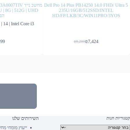
Dell Pro 14 Plus PB14250 14.0 FHD/ Ultra 5
מחשב נייד 7TIV
235U/16GB/512SSD/INTEL
HD/FP/LKB/3C/WIN11PRO/3YOS
הפ
4 | Intel Core i3 |…
399
₪
7,424
₪
8,200
המחיר
המחיר
הנוכחי
המקורי
היה:
הוא:
₪8,200.
₪7,424.
קטגוריות חנות
השירותים שלנו
טגוריות מוצרים
ייעוץ מומחי מח