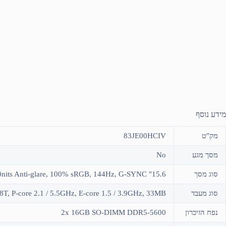
מידע נוסף
מק"ט
83JE00HCIV
מסך מגע
No
סוג מסך
15.6" FHD (1920×1080) IPS 300nits Anti-glare, 100% sRGB, 144Hz, G-SYNC
סוג מעבד
8T, P-core 2.1 / 5.5GHz, E-core 1.5 / 3.9GHz, 33MB
נפח הזיכרון
2x 16GB SO-DIMM DDR5-5600