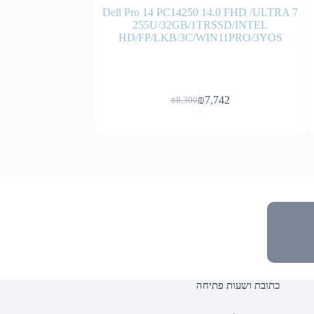
 PB16250 16.0
Dell Pro 14 PC14250 14.0 FHD /ULTRA 7
6GB/512SSD/INTEL
255U/32GB/1TRSSD/INTEL
IN11PRO/3YOS
HD/FP/LKB/3C/WIN11PRO/3YOS
,661
₪
7,742
₪
8,300
המחיר
המחיר
הנוכחי
המקורי
היה:
הוא:
₪8,300.
₪7,742.
כתובת ושעות פתיחה