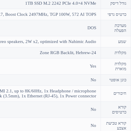
גודל דיסק
1TB SSD M.2 2242 PCIe 4.0×4 NVMe
כרטיס גרפי
, Boost Clock 2497MHz, TGP 100W, 572 AI TOPS
מערכת
DOS
הפעלה
שמע
ereo speakers, 2W x2, optimized with Nahimic Audio
מקלדת
24-Zone RGB Backlit, Hebrew
מקלדת
Yes
מוארת
כונן אופטי
No
I 2.1, up to 8K/60Hz, 1x Headphone / microphone
חיבורים
k (3.5mm), 1x Ethernet (RJ-45), 1x Power connector
קורא
No
כרטיסים
קורא טביעת
No
אצבע