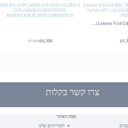
Lenovo V14 G4 IRU | 83A000
Dell Pro 14 PC14250 14.0 FHD /ULTRA 5
| i3-1315U | 8G | 512G | UHD | ללא מערכת
235U/16GB/512SSD/INTEL
עלה
HD/FP/LKB/3C/WIN11PRO/3YOS
Lenovo V14 G4 | 1
₪
6,308
₪
1,
₪
7,000
המחיר
המחיר
הנוכחי
המקורי
היה:
הוא:
₪7,000.
₪6,308.
צרו קשר בקלות
מפת האתר
שבים
השירותים שלנו