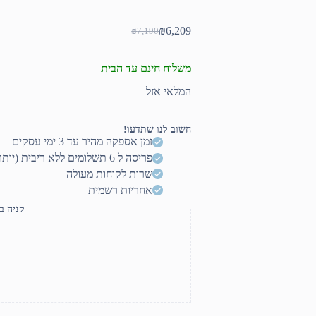
₪
6,209
₪
7,190
המחיר
המחיר
הנוכחי
המקורי
היה:
הוא:
משלוח חינם עד הבית
₪7,190.
₪6,209.
המלאי אזל
חשוב לנו שתדעו!
זמן אספקה מהיר עד 3 ימי עסקים
פריסה ל 6 תשלומים ללא ריבית (יותר? דברו איתנו)
שרות לקוחות מעולה
אחריות רשמית
קניה ב