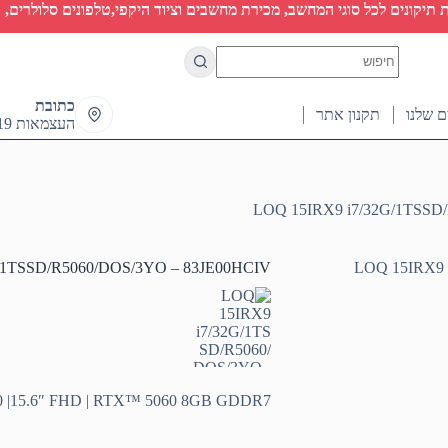
יקונים לכל סוגי המחשב, מכירת מחשבים וציוד היקפי,טלפונים סלולרים, ט
No
results
כתובת
ם שלנו
תקנון אתר
העצמאות 19 ראש העין
LOQ 15IRX9 i7/32G/1TSSD
/1TSSD/R5060/DOS/3YO – 83JE00HCIV
00 |15.6″ FHD | RTX™ 5060 8GB GDDR7