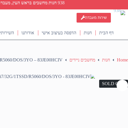
Ski
938
חנות מחשבים בראש העין, מעבדת ת
t
conten
שירות מעבדה
דף הבית
חנות
הדפסה בעיצוב אישי
אודותנו
השירותי
Home
חנות
מחשבים ניידים
/R5060/DOS/3YO – 83JE00HCIV
SOLD OUT