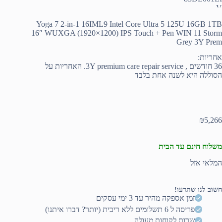
Yoga 7 2-in-1 16IML9 Intel Core Ultra 5 125U 16GB 1TB
16″ WUXGA (1920×1200) IPS Touch + Pen WIN 11 Storm
Grey 3Y Prem
אחריות:
36 חודשים , 3Y premium care repair service. האחריות על
הסוללה היא לשנה אחת בלבד
₪
5,266
משלוח חינם עד הבית
המלאי אזל
חשוב לנו שתדעו!
זמן אספקה מהיר עד 3 ימי עסקים
פריסה ל 6 תשלומים ללא ריבית (יותר? דברו איתנו)
שרות לקוחות מעולה