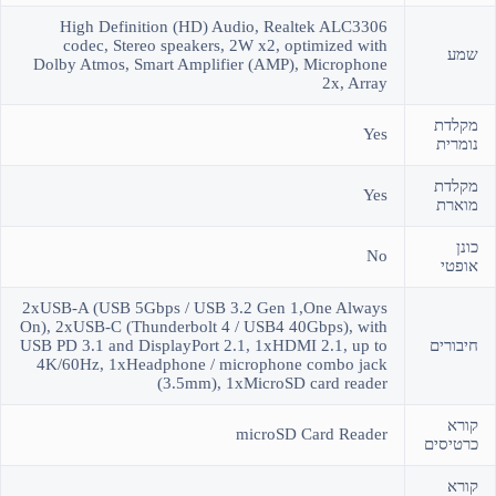
High Definition (HD) Audio, Realtek ALC3306
codec, Stereo speakers, 2W x2, optimized with
שמע
Dolby Atmos, Smart Amplifier (AMP), Microphone
2x, Array
מקלדת
Yes
נומרית
מקלדת
Yes
מוארת
כונן
No
אופטי
2xUSB-A (USB 5Gbps / USB 3.2 Gen 1,One Always
On), 2xUSB-C (Thunderbolt 4 / USB4 40Gbps), with
חיבורים
USB PD 3.1 and DisplayPort 2.1, 1xHDMI 2.1, up to
4K/60Hz, 1xHeadphone / microphone combo jack
(3.5mm), 1xMicroSD card reader
קורא
microSD Card Reader
כרטיסים
קורא