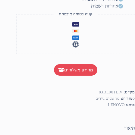
אחריות רשמית
קניה בטוחה מובטחת
מחירון משלוחים
מק"ט:
83DL001LIV
קטגוריה:
מחשבים ניידים
מותג:
LENOVO
תיאור