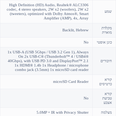
High Definition (HD) Audio, Realtek® ALC3306
codec, 4 stereo speakers, 2W x2 (woofers), 2W x2
שמע
(tweeters), optimized with Dolby Atmos®, Smart
Amplifier (AMP), 4x, Array
מקלדת
Backlit, Hebrew
מוארת
כונן אופטי
No
1x USB-A (USB 5Gbps / USB 3.2 Gen 1), Always
On 2x USB-C® (Thunderbolt™ 4 / USB4®
חיבורים
40Gbps), with USB PD 3.0 and DisplayPort™ 2.1
1x HDMI® 1.4b 1x Headphone / microphone
combo jack (3.5mm) 1x microSD card reader
קורא
microSD Card Reader
כרטיסים
קורא
טביעת
No
אצבע
מצלמה
5.0MP + IR with Privacy Shutter