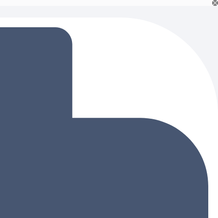
Ski
t
conten