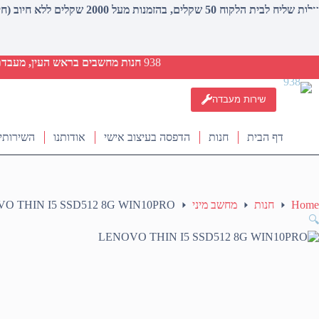
עלות שליח לבית הלקוח 50 שקלים, בהזמנות מעל 2000 שקלים ללא חיוב (חינם)
938
חנות מחשבים בראש העין, מעבדת ת
שירות מעבדה
דף הבית
חנות
הדפסה בעיצוב אישי
אודותנו
השירותי
Home
חנות
מחשב מיני
O THIN I5 SSD512 8G WIN10PRO
🔍