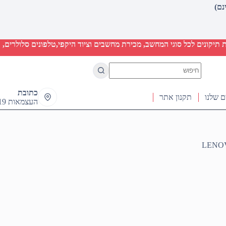
יקונים לכל סוגי המחשב, מכירת מחשבים וציוד היקפי,טלפונים סלולרים, ט
No
results
כתובת
ם שלנו
תקנון אתר
העצמאות 19 ראש העין
LENOV