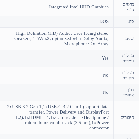
כרטיס
Integrated Intel UHD Graphics
גרפי
סוג
DOS
High Definition (HD) Audio, User-facing stereo
שמע
speakers, 1.5W x2, optimized with Dolby Audio,
Microphone: 2x, Array
מקלדת
Yes
נומרית
מקלדת
No
מוארת
כונן
No
אופטי
2xUSB 3.2 Gen 1,1xUSB-C 3.2 Gen 1 (support data
transfer, Power Delivery and DisplayPort
חיבורים
1.2),1xHDMI 1.4,1xCard reader,1xHeadphone /
microphone combo jack (3.5mm),1xPower
connector