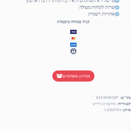
פריסה ל 6 תשלומים ללא ריבית (יותר? דברו איתנו)
שרות לקוחות מעולה
אחריות רשמית
קניה בטוחה מובטחת
מחירון משלוחים
מק"ט:
83ES000QIV
קטגוריה:
מחשבים ניידים
מותג:
LENOVO