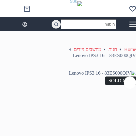
Ski
t
Shopping
conten
cart
No
results
Home
חנות
מחשבים ניידים
Lenovo IPS3 16 – 83ES000QIV
SOLD OUT