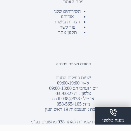
מפת האתר
השירותים שלנו
אודותנו
הצהרת נגישות
צור קשר
תקנון אתר
כתובת ושעות פתיחה
שעות פעילות החנות
א'-ה' 09:00-19:00
יום ו וערבי חג: 09:00-13:00
טלפון :
03-9382771
אימייל :
938@938.co.il
נייד: 058-5654105
כתובת : העצמאות 19 ראש העין
מענה טלפוני
© כל הזכויות שמורות לאתר 938 מחשבים בע"מ