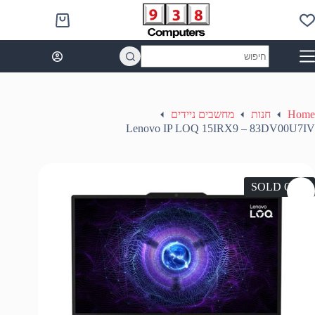
Ski
t
Shopping
conten
cart
No
results
Home
חנות
מחשבים ניידים
Lenovo IP LOQ 15IRX9 – 83DV00U7IV
SOLD OUT