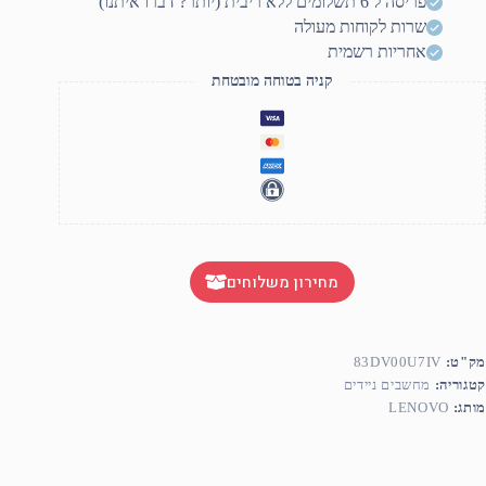
פריסה ל 6 תשלומים ללא ריבית (יותר? דברו איתנו)
שרות לקוחות מעולה
אחריות רשמית
קניה בטוחה מובטחת
מחירון משלוחים
מק"ט:
83DV00U7IV
קטגוריה:
מחשבים ניידים
מותג:
LENOVO