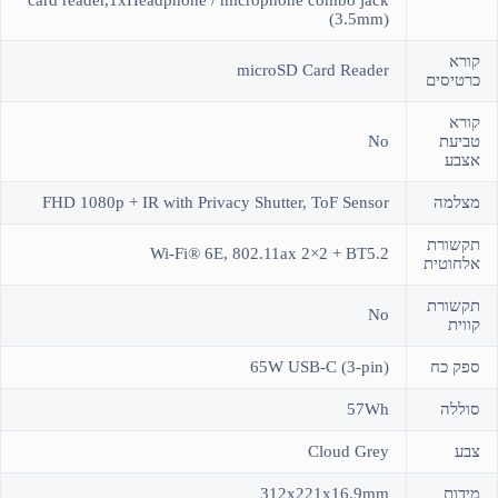
card reader,1xHeadphone / microphone combo jack
(3.5mm)
קורא
microSD Card Reader
כרטיסים
קורא
טביעת
No
אצבע
מצלמה
FHD 1080p + IR with Privacy Shutter, ToF Sensor
תקשורת
Wi-Fi® 6E, 802.11ax 2×2 + BT5.2
אלחוטית
תקשורת
No
קווית
ספק כח
65W USB-C (3-pin)
סוללה
57Wh
צבע
Cloud Grey
מידות
312x221x16.9mm