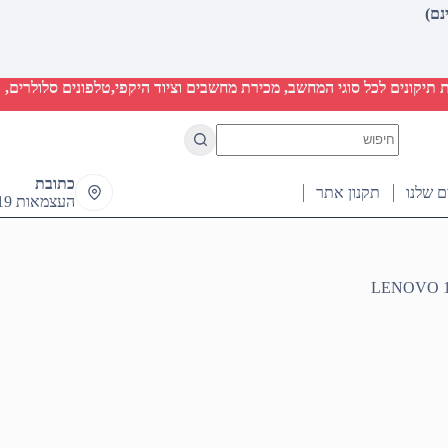
יקונים לכל סוגי המחשב, מכירת מחשבים וציוד היקפי,טלפונים סלולרים, ט
No
results
כתובת
ם שלנו
תקנון אתר
העצמאות 19 ראש העין
LENOVO 1