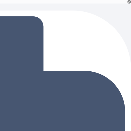
Ski
t
conten