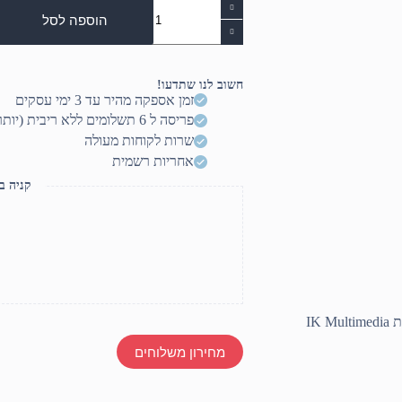
כמות
של
הוספה לסל
IRIG-
KEYS
2
MINI
חשוב לנו שתדעו!
מקלדת
זמן אספקה מהיר עד 3 ימי עסקים
שליטה
פריסה ל 6 תשלומים ללא ריבית (יותר? דברו איתנו)
קומפקטית
מבית
שרות לקוחות מעולה
IK
אחריות רשמית
Multimedia
קניה ב
מחירון משלוחים