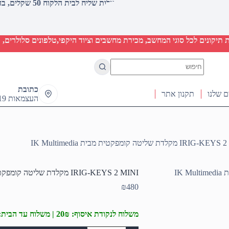
עלות שליח לבית הלקוח 50 שקלים, בהזמנות מעל 2000 שקלים ללא חיוב (חינם)
יקונים לכל סוגי המחשב, מכירת מחשבים וציוד היקפי,טלפונים סלולרים, ט
No
results
כתובת
ם שלנו
תקנון אתר
העצמאות 19 ראש העין
 מקלדת שליטה קומפקטית מבית IK Multimedia
IRIG-KEYS 2 MINI מקלדת שליטה קומפקטית מבית IK Multimedia
₪
480
משלוח לנקודת איסוף: 20₪ | משלוח עד הבית: 50₪