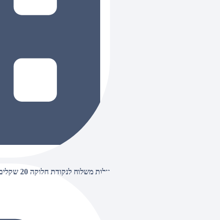
עלות משלוח לנקודת חלוקה 20 שקלים, בהזמנות מעל 500 שקלים ללא חיוב (חינם),