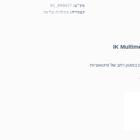
מק"ט:
899457_91
קטגוריה:
מקלדות שליטה