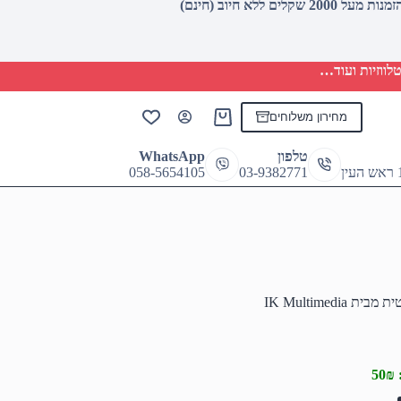
לווזיות ועוד…
מחירון משלוחים
Shopping
cart
טלפון
WhatsApp
058-5654105
03-9382771