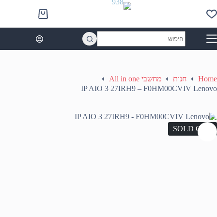
Ski
t
Shopping
conten
cart
No
results
Home
חנות
מחשבי All in one
IP AIO 3 27IRH9 – F0HM00CVIV Lenovo
SOLD OUT