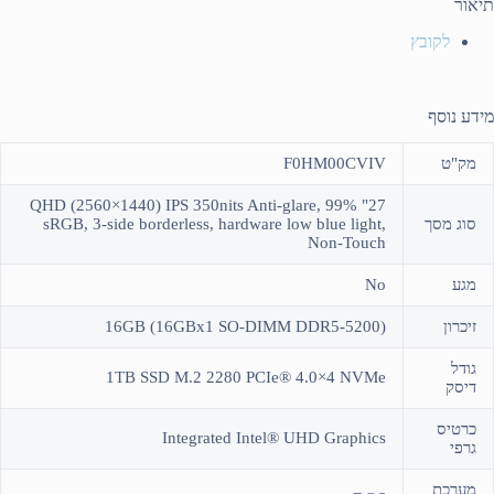
תיאור
לקובץ
מידע נוסף
מק"ט
F0HM00CVIV
27" QHD (2560×1440) IPS 350nits Anti-glare, 99%
סוג מסך
sRGB, 3-side borderless, hardware low blue light,
Non-Touch
מגע
No
זיכרון
(16GB (16GBx1 SO-DIMM DDR5-5200
גודל
1TB SSD M.2 2280 PCIe® 4.0×4 NVMe
דיסק
כרטיס
Integrated Intel® UHD Graphics
גרפי
מערכת