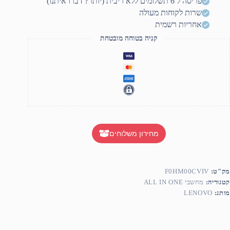
פריסה ל 6 תשלומים ללא ריבית (יותר? דברו איתנו)
שרות לקוחות מעולה
אחריות רשמית
קניה בטוחה מובטחת
מחירון משלוחים
מק"ט:
F0HM00CVIV
קטגוריה:
מחשבי ALL IN ONE
מותג:
LENOVO