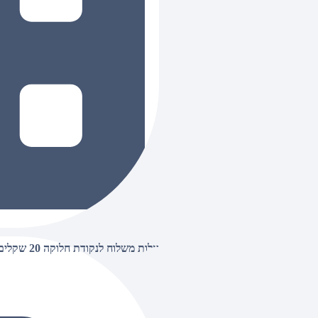
עלות משלוח לנקודת חלוקה 20 שקלים, בהזמנות מעל 500 שקלים ללא חיוב (חינם),