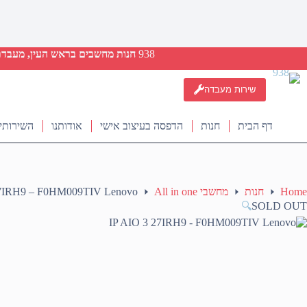
938
חנות מחשבים בראש העין, מעבדת ת
שירות מעבדה
דף הבית
חנות
הדפסה בעיצוב אישי
אודותנו
השירותי
Home
חנות
מחשבי All in one
27IRH9 – F0HM009TIV Lenovo
🔍
SOLD OUT