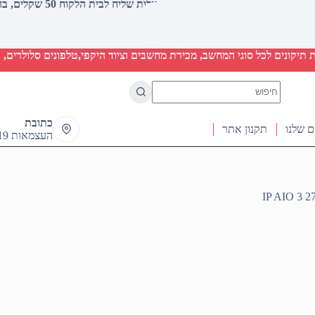
עלות שליח לבית הלקוח 50 שקלים, בהזמנות מעל 2000 שקלים ללא חיוב (חינם)
יקונים לכל סוגי המחשב, מכירת מחשבים וציוד היקפי,טלפונים סלולרים, ט
No
results
כתובת
ם שלנו
תקנון אתר
העצמאות 19 ראש העין
IP AIO 3 