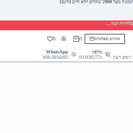
לווזיות ועוד…
0
0
מחירון משלוחים
Shopping
cart
טלפון
WhatsApp
058-5654105
03-9382771