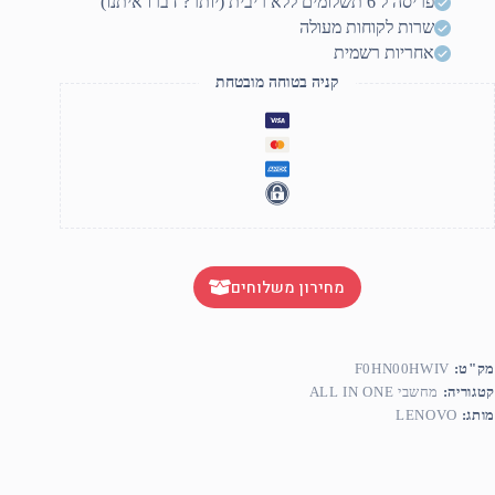
פריסה ל 6 תשלומים ללא ריבית (יותר? דברו איתנו)
שרות לקוחות מעולה
אחריות רשמית
קניה בטוחה מובטחת
מחירון משלוחים
מק"ט:
F0HN00HWIV
קטגוריה:
מחשבי ALL IN ONE
מותג:
LENOVO