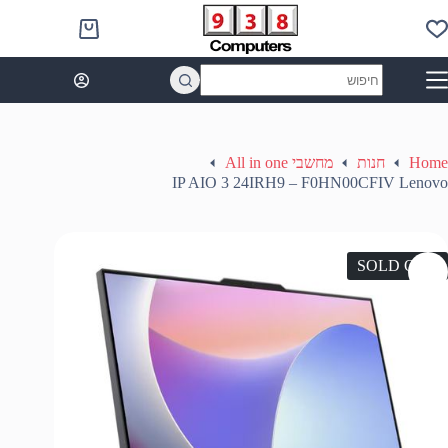
Ski
t
Shopping
conten
cart
No
results
Home
חנות
מחשבי All in one
IP AIO 3 24IRH9 – F0HN00CFIV Lenovo
SOLD OUT