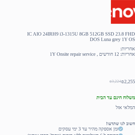
IC AIO 24IRH9 i3-1315U 8GB 512GB SSD 23.8 FHD
DOS Luna grey 1Y OS
אחריות:
אחריות: 12 חודשים , 1Y Onsite repair service
₪
2,255
₪
3,224
המחיר
המחיר
הנוכחי
המקורי
היה:
הוא:
משלוח חינם עד הבית
₪3,224.
₪2,255.
המלאי אזל
חשוב לנו שתדעו!
זמן אספקה מהיר עד 3 ימי עסקים