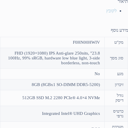
תיאור
לקובץ
מידע נוסף
מק"ט
F0HN00HWIV
23.8" FHD (1920×1080) IPS Anti-glare 250nits,
סוג מסך
100Hz, 99% sRGB, hardware low blue light, 3-side
borderless, non-touch
מגע
No
זיכרון
(8GB (8GBx1 SO-DIMM DDR5-5200
גודל
512GB SSD M.2 2280 PCIe® 4.0×4 NVMe
דיסק
כרטיס
Integrated Intel® UHD Graphics
גרפי
מערכת