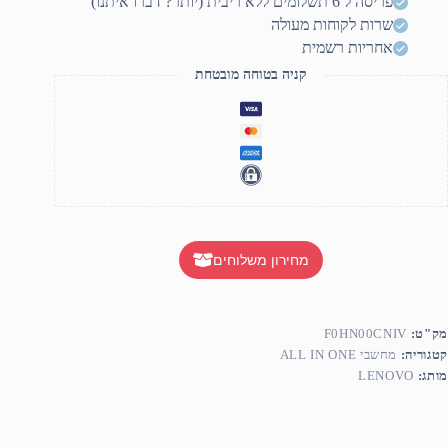
פריסה ל 6 תשלומים ללא ריבית (יותר? דברו איתנו)
שרות לקוחות מעולה
אחריות רשמית
קניה בטוחה מובטחת
מחירון משלוחים
מק"ט:
F0HN00CNIV
קטגוריה:
מחשבי ALL IN ONE
מותג:
LENOVO