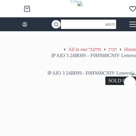
Ski
t
Shopping
conten
cart
No
results
Home
חנות
מחשבי All in one
IP AIO 3 24IRH9 – F0HN00CNIV Lenovo
SOLD OUT