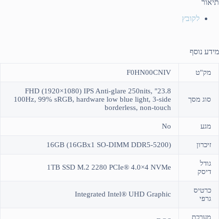
תיאור
לקובץ
מידע נוסף
מק"ט
F0HN00CNIV
23.8" FHD (1920×1080) IPS Anti-glare 250nits,
סוג מסך
100Hz, 99% sRGB, hardware low blue light, 3-side
borderless, non-touch
מגע
No
זיכרון
(16GB (16GBx1 SO-DIMM DDR5-5200
גודל
1TB SSD M.2 2280 PCIe® 4.0×4 NVMe
דיסק
כרטיס
Integrated Intel® UHD Graphic
גרפי
מערכת