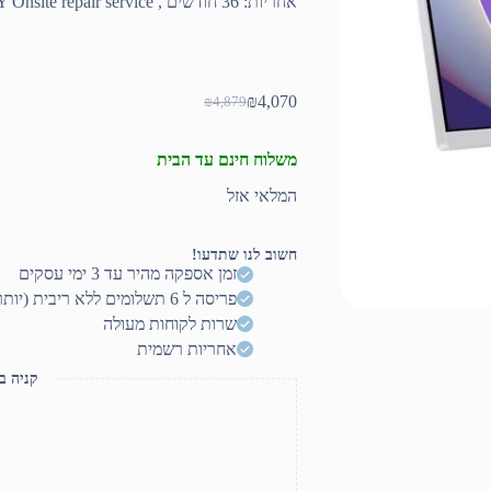
אחריות: 36 חודשים , 3Y Onsite repair service
₪
4,070
₪
4,879
המחיר
המחיר
הנוכחי
המקורי
היה:
הוא:
משלוח חינם עד הבית
₪4,879.
₪4,070.
המלאי אזל
חשוב לנו שתדעו!
זמן אספקה מהיר עד 3 ימי עסקים
פריסה ל 6 תשלומים ללא ריבית (יותר? דברו איתנו)
שרות לקוחות מעולה
אחריות רשמית
קניה ב