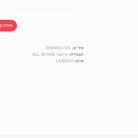
מחירון
מק"ט:
F0HN00C5IV
קטגוריה:
מחשבי ALL IN ONE
מותג:
LENOVO