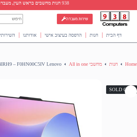
Ski
938
חנות מחשבים בראש העין, מעבדת ת
t
conten
No
שירות מעבדה
results
דף הבית
חנות
הדפסה בעיצוב אישי
אודותנו
השירותי
Home
חנות
מחשבי All in one
24IRH9 – F0HN00C5IV Lenovo
SOLD OUT