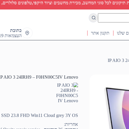
יקונים לכל סוגי המחשב, מכירת מחשבים וציוד היקפי,טלפונים סלולרים, ט
כתובת
ם שלנו
תקנון אתר
העצמאות 19 ראש העין
IP AIO 3 
IP AIO 3 24IRH9 – F0HN00C5IV Lenovo
 SSD 23.8 FHD Win11 Cloud grey 3Y OS
אחריות: