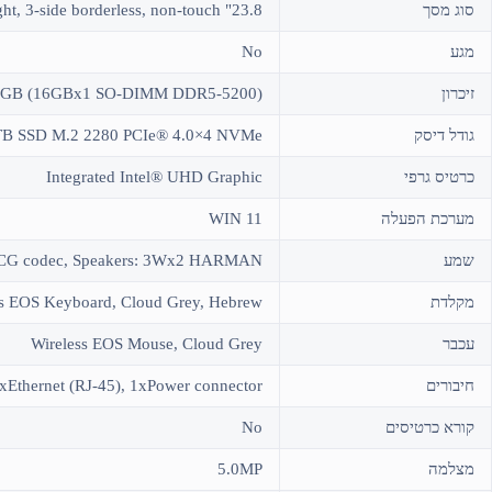
סוג מסך
23.8" FHD (1920×1080) IPS Anti-glare 250nits, 100Hz, 99% sRGB, hardware low blue light, 3-side borderless, non-touch
מגע
No
זיכרון
(16GB (16GBx1 SO-DIMM DDR5-5200
גודל דיסק
TB SSD M.2 2280 PCIe® 4.0×4 NVMe
כרטיס גרפי
Integrated Intel® UHD Graphic
מערכת הפעלה
WIN 11
שמע
3-CG codec, Speakers: 3Wx2 HARMAN
מקלדת
ss EOS Keyboard, Cloud Grey, Hebrew
עכבר
Wireless EOS Mouse, Cloud Grey
חיבורים
Ethernet (RJ-45), 1xPower connector
קורא כרטיסים
No
מצלמה
5.0MP