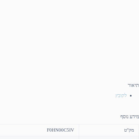
תיאור
לקובץ
מידע נוסף
מק"ט
F0HN00C5IV