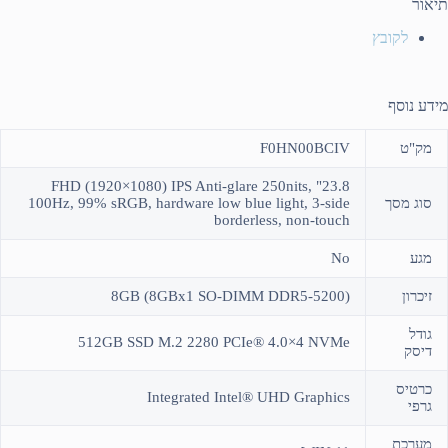
תיאור
לקובץ
מידע נוסף
מק"ט
F0HN00BCIV
23.8" FHD (1920×1080) IPS Anti-glare 250nits,
סוג מסך
100Hz, 99% sRGB, hardware low blue light, 3-side
borderless, non-touch
מגע
No
זיכרון
(8GB (8GBx1 SO-DIMM DDR5-5200
גודל
512GB SSD M.2 2280 PCIe® 4.0×4 NVMe
דיסק
כרטיס
Integrated Intel® UHD Graphics
גרפי
מערכת