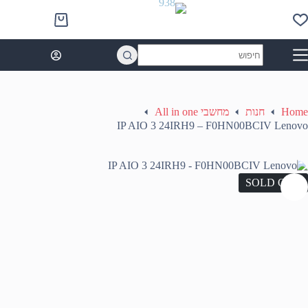
Ski
t
Shopping
conten
cart
No
results
Home
חנות
מחשבי All in one
IP AIO 3 24IRH9 – F0HN00BCIV Lenovo
SOLD OUT