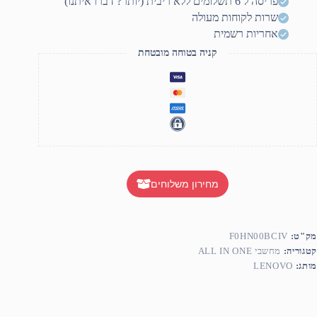
פריסה ל 6 תשלומים ללא ריבית (יותר? דברו איתנו)
שרות לקוחות מעולה
אחריות רשמית
קניה בטוחה מובטחת
מחירון משלוחים
מק"ט:
F0HN00BCIV
קטגוריה:
מחשבי ALL IN ONE
מותג:
LENOVO