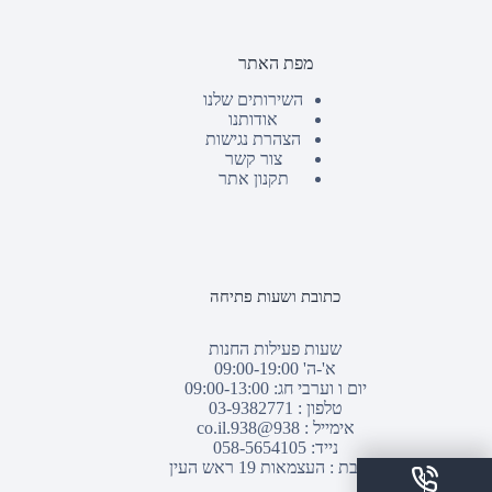
מפת האתר
השירותים שלנו
אודותנו
הצהרת נגישות
צור קשר
תקנון אתר
כתובת ושעות פתיחה
שעות פעילות החנות
א'-ה' 09:00-19:00
יום ו וערבי חג: 09:00-13:00
טלפון :
03-9382771
אימייל :
938@938.co.il
נייד: 058-5654105
כתובת : העצמאות 19 ראש העין