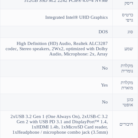
512GB SSD M.2 2242 PCIe® 4.0×4 NVMe
דיסק
כרטיס
Integrated Intel® UHD Graphics
גרפי
סוג
DOS
High Definition (HD) Audio, Realtek ALC3287
שמע
codec, Stereo speakers, 2Wx2, optimized with Dolby
Audio, Microphone: 2x, Array
מקלדת
No
נומרית
מקלדת
Yes
מוארת
כונן
No
אופטי
2xUSB 3.2 Gen 1 (One Always On), 2xUSB-C 3.2
Gen 2 with USB PD 3.1 and DisplayPort™ 1.4,
חיבורים
1xHDMI 1.4b, 1xMicroSD Card reader,
1xHeadphone / microphone combo jack (3.5mm)