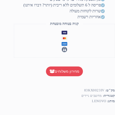
פריסה ל 6 תשלומים ללא ריבית (יותר? דברו איתנו)
שרות לקוחות מעולה
אחריות רשמית
קניה בטוחה מובטחת
מחירון משלוחים
מק"ט:
83KX0023IV
קטגוריה:
מחשבים ניידים
מותג:
LENOVO