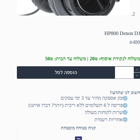
HP800 Denon DJ
₪
480
משלוח לנקודת איסוף: 20₪ | משלוח עד הבית: 50₪
מות
הוספה לסל
ל
HP80
Deno
D
חשוב לנו שתדעו!
זמן אספקה מהיר עד 3 ימי עסקים
פריסה ל 6 תשלומים ללא ריבית (יותר? דברו איתנו)
שרות לקוחות מעולה
אחריות רשמית
קניה בטוחה מובטחת