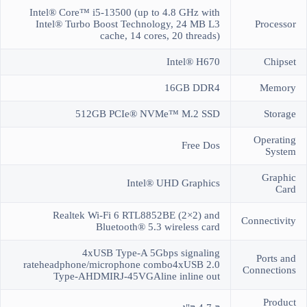
Intel® Core™ i5-13500 (up to 4.8 GHz with
Intel® Turbo Boost Technology, 24 MB L3
Processor
cache, 14 cores, 20 threads)
Intel® H670
Chipset
16GB DDR4
Memory
512GB PCIe® NVMe™ M.2 SSD
Storage
Operating
Free Dos
System
Graphic
Intel® UHD Graphics
Card
Realtek Wi-Fi 6 RTL8852BE (2×2) and
Connectivity
Bluetooth® 5.3 wireless card
4xUSB Type-A 5Gbps signaling
Ports and
rateheadphone/microphone combo4xUSB 2.0
Connections
Type-AHDMIRJ-45VGAline inline out
Product