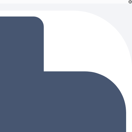
Ski
t
conten