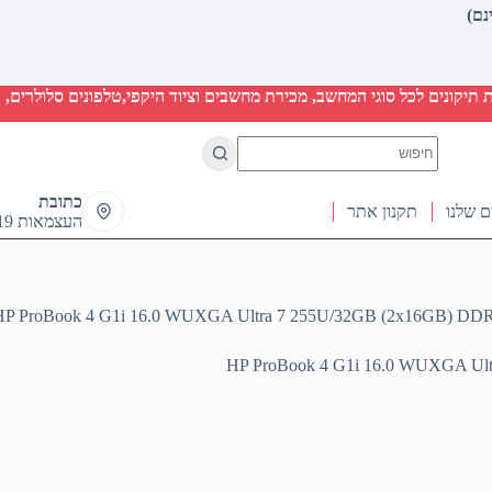
יקונים לכל סוגי המחשב, מכירת מחשבים וציוד היקפי,טלפונים סלולרים, ט
No
results
כתובת
ם שלנו
תקנון אתר
העצמאות 19 ראש העין
HP ProBook 4 G1i 16.0 WUXGA Ultra 7 255U/32GB (2x16GB) D