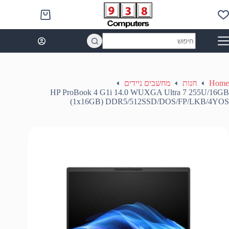
Ski
t
Shopping
conten
cart
No
results
Home
חנות
מחשבים ניידים
HP ProBook 4 G1i 14.0 WUXGA Ultra 7 255U/16GB
(1x16GB) DDR5/512SSD/DOS/FP/LKB/4YOS