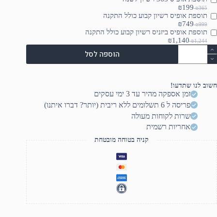
₪199
₪365
תוספת אופיס רשיון קבוע כולל התקנה
₪749
₪999
תוספת אופיס ביזניס רשיון קבוע כולל התקנה
₪1,140
₪1,244
מות
הוספה לסל
ל
H
ProBoo
חשוב לנו שתדעו!
G1
זמן אספקה מהיר עד 3 ימי עסקים
14.
פריסה ל 6 תשלומים ללא ריבית (יותר? דברו איתנו)
WUXG
Ultr
שרות לקוחות מעולה
אחריות רשמית
255U/16G
(1x16GB
קניה בטוחה מובטחת
DDR5/512SSD/DOS/FP/LKB/4YO