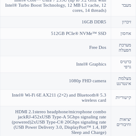
Intel® Core™ Ultra 7 255U (up to 5.2 GHz with
מעבד
Intel® Turbo Boost Technology, 12 MB L3 cache, 12
cores, 14 threads)
זיכרון
16GB DDR5
אחסון
512GB PCIe® NVMe™ SSD
מערכת
Free Dos
הפעלה
כרטיס
Intel® Graphics
גרפי
מצלמת
1080p FHD camera
אינטרנט
Intel® Wi-Fi 6E AX211 (2×2) and Bluetooth® 5.3
קישוריות
wireless card
HDMI 2.1stereo headphone/microphone combo
jackRJ-452xUSB Type-A 5Gbps signaling rate
יציאות
(powered)2xUSB Type-C® 20Gbps signaling rate
וחיבורים
(USB Power Delivery 3.0, DisplayPort™ 1.4, HP
Sleep and Charge)