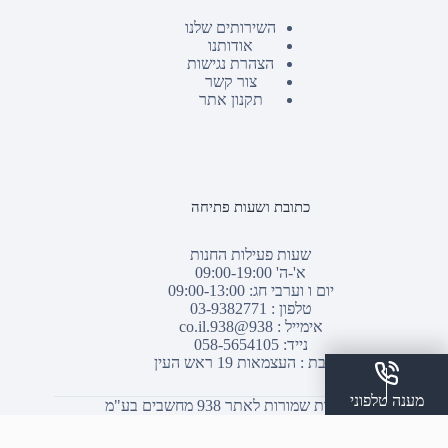
השירותים שלנו
אודותנו
הצהרת נגישות
צור קשר
תקנון אתר
כתובת ושעות פתיחה
שעות פעילות החנות
א'-ה' 09:00-19:00
יום ו וערבי חג: 09:00-13:00
טלפון :
03-9382771
אימייל :
938@938.co.il
נייד: 058-5654105
כתובת : העצמאות 19 ראש העין
מענה טלפוני
© כל הזכויות שמורות לאתר 938 מחשבים בע"מ