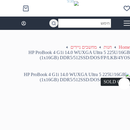
Ski
t
Shopping
conten
cart
No
results
Home
חנות
מחשבים ניידים
HP ProBook 4 G1i 14.0 WUXGA Ultra 5 225U/16GB
(1x16GB) DDR5/512SSD/DOS/FP/LKB/4YOS
SOLD OUT