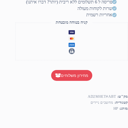
פריסה ל 6 תשלומים ללא ריבית (יותר? דברו איתנו)
שרות לקוחות מעולה
אחריות רשמית
קניה בטוחה מובטחת
מחירון משלוחים
מק"ט:
AD2M0ET#ABT
קטגוריה:
מחשבים ניידים
מותג:
HP