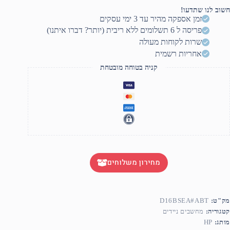
Sli
חשוב לנו שתדעו!
Lapto
זמן אספקה מהיר עד 3 ימי עסקים
16
פריסה ל 6 תשלומים ללא ריבית (יותר? דברו איתנו)
2.5
240H
שרות לקוחות מעולה
16
אחריות רשמית
an0002n
Ultr
קניה בטוחה מובטחת
7
255H/32G
DDR5/1TB/RT
506
8GB/W11H6/Shado
Blac
Thin/3Y
מחירון משלוחים
מק"ט:
D16BSEA#ABT
קטגוריה:
מחשבים ניידים
מותג:
HP