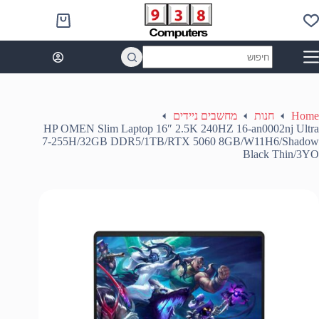
Ski
t
Shopping
conten
cart
No
results
Home
חנות
מחשבים ניידים
HP OMEN Slim Laptop 16″ 2.5K 240HZ 16-an0002nj Ultra
7-255H/32GB DDR5/1TB/RTX 5060 8GB/W11H6/Shadow
Black Thin/3YO