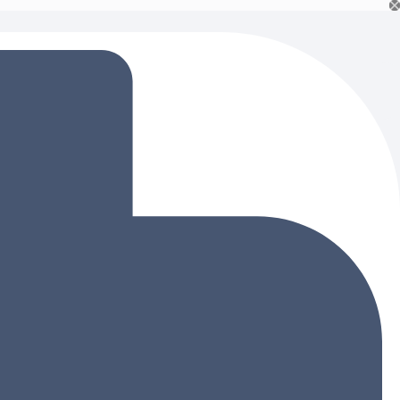
Ski
t
conten