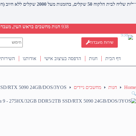
עלות שליח לבית הלקוח 50 שקלים, בהזמנות מעל 2000 שקלים ללא חיוב (חינם)
938
חנות מחשבים בראש העין, מעבדת ת
No
שירות מעבדה
results
דף הבית
חנות
הדפסה בעיצוב אישי
אודותנו
השירותי
Home
חנות
מחשבים ניידים
 SSD/RTX 5090 24GB/DOS/3YOS
🔍