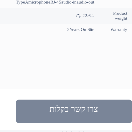
TypeAmicrophoneRJ-45audio-inaudio-out
Product
כ-22.6 ק"ג
weight
3Years On Site
Warranty
צרו קשר בקלות