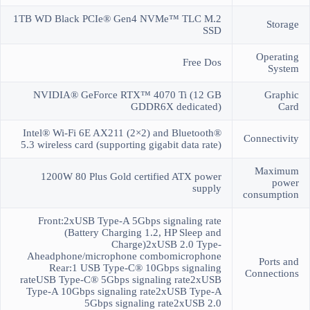
1TB WD Black PCIe® Gen4 NVMe™ TLC M.2
Storage
SSD
Operating
Free Dos
System
NVIDIA® GeForce RTX™ 4070 Ti (12 GB
Graphic
GDDR6X dedicated)
Card
Intel® Wi-Fi 6E AX211 (2×2) and Bluetooth®
Connectivity
5.3 wireless card (supporting gigabit data rate)
Maximum
1200W 80 Plus Gold certified ATX power
power
supply
consumption
Front:2xUSB Type-A 5Gbps signaling rate
(Battery Charging 1.2, HP Sleep and
Charge)2xUSB 2.0 Type-
Aheadphone/microphone combomicrophone
Ports and
Rear:1 USB Type-C® 10Gbps signaling
Connections
rateUSB Type-C® 5Gbps signaling rate2xUSB
Type-A 10Gbps signaling rate2xUSB Type-A
5Gbps signaling rate2xUSB 2.0