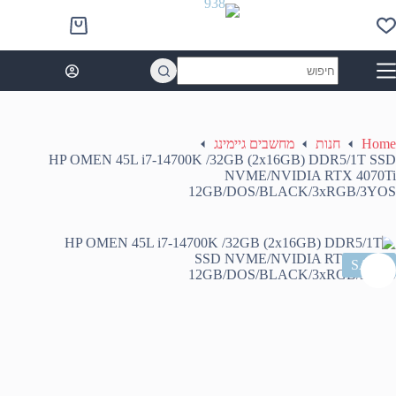
Ski
t
Shopping
conten
cart
No
results
Home
חנות
מחשבים גיימינג
HP OMEN 45L i7-14700K /32GB (2x16GB) DDR5/1T SSD
NVME/NVIDIA RTX 4070Ti
12GB/DOS/BLACK/3xRGB/3YOS
SALE