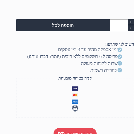
מות
הוספה לסל
ל
H
OME
45
חשוב לנו שתדעו!
i7
זמן אספקה מהיר עד 3 ימי עסקים
14700
פריסה ל 6 תשלומים ללא ריבית (יותר? דברו איתנו)
/32G
(2x16GB
שרות לקוחות מעולה
DDR5/1
אחריות רשמית
SS
NVME/NVIDI
קניה בטוחה מובטחת
RT
4070T
12GB/DOS/BLACK/3xRGB/3YO
מחירון משלוחים